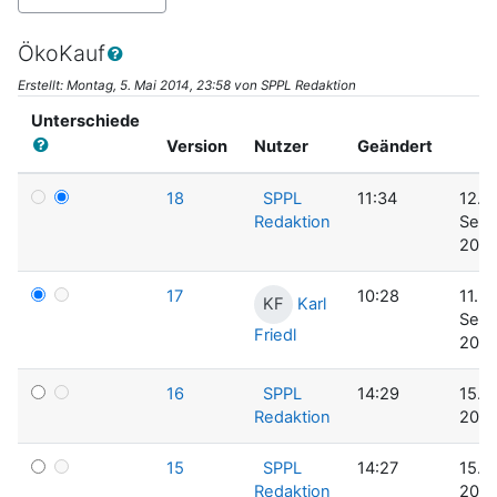
ÖkoKauf
Erstellt: Montag, 5. Mai 2014, 23:58 von SPPL Redaktion
Unterschiede
Version
Nutzer
Geändert
18
SPPL
11:34
12.
Redaktion
Sep
2014
17
10:28
11.
Karl
KF
Sep
Friedl
2014
16
SPPL
14:29
15. J
Redaktion
2014
15
SPPL
14:27
15. J
Redaktion
2014