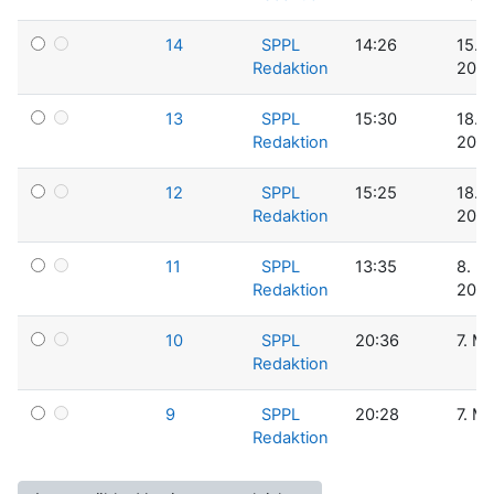
14
SPPL
14:26
15. J
Redaktion
2014
13
SPPL
15:30
18. 
Redaktion
2014
12
SPPL
15:25
18. 
Redaktion
2014
11
SPPL
13:35
8. M
Redaktion
2014
10
SPPL
20:36
7. M
Redaktion
9
SPPL
20:28
7. M
Redaktion