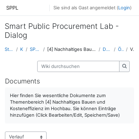
Zum Hauptinhalt
SPPL
Sie sind als Gast angemeldet (
Login
)
Smart Public Procurement Lab -
Dialog
Startseite
Kurse
SPPL Platform
[4] Nachhaltiges Bauen und Kosteneffizienz im Hoch...
Documents
ÖkoKauf
Verlauf
Wiki durchsuchen
Wiki d
Documents
Hier finden Sie wesentliche Dokumente zum
Themenbereich [4] Nachhaltiges Bauen und
Kosteneffizienz im Hochbau
.
Sie können Einträge
hinzufügen (Click Bearbeiten/Edit, Speichern/Save)