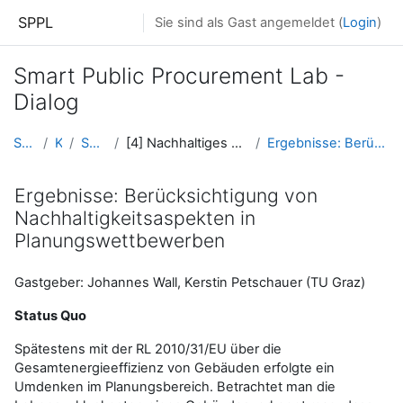
Zum Hauptinhalt
SPPL
Sie sind als Gast angemeldet (
Login
)
Smart Public Procurement Lab -
Dialog
Startseite
Kurse
SPPL Platform
[4] Nachhaltiges Bauen und Kosteneffizienz im Hoch...
Ergebnisse: Berücksichtigung von Nachhaltigkeitsas...
Ergebnisse: Berücksichtigung von
Nachhaltigkeitsaspekten in
Planungswettbewerben
Gastgeber: Johannes Wall, Kerstin Petschauer (TU Graz)
Status Quo
Spätestens mit der RL 2010/31/EU über die
Gesamtenergieeffizienz von Gebäuden erfolgte ein
Umdenken im Planungsbereich. Betrachtet man die