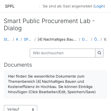
Zum Hauptinhalt
SPPL
Sie sind als Gast angemeldet (
Login
)
Smart Public Procurement Lab -
Dialog
Startseite
Kurse
SPPL Platform
[4] Nachhaltiges Bauen und Kosteneffizienz im Hoch...
Documents
ÖkoKauf
Verlauf
Wiki durchsuchen
Wiki d
Documents
Hier finden Sie wesentliche Dokumente zum
Themenbereich [4] Nachhaltiges Bauen und
Kosteneffizienz im Hochbau
.
Sie können Einträge
hinzufügen (Click Bearbeiten/Edit, Speichern/Save)