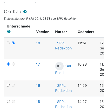
ÖkoKauf
Erstellt: Montag, 5. Mai 2014, 23:58 von SPPL Redaktion
Unterschiede
Version
Nutzer
Geändert
18
SPPL
11:34
12.
Redaktion
Sep
2014
17
10:28
11.
Karl
KF
Sep
Friedl
2014
16
SPPL
14:29
15. J
Redaktion
2014
15
SPPL
14:27
15. J
Redaktion
2014