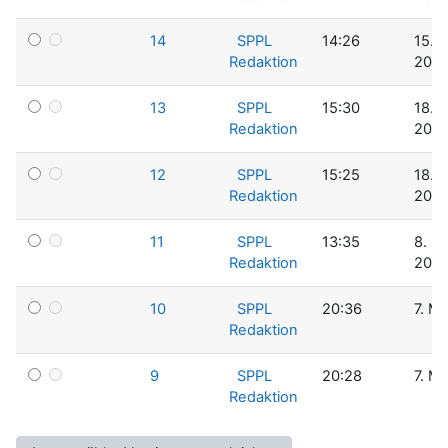
14
SPPL
14:26
15. J
Redaktion
2014
13
SPPL
15:30
18. 
Redaktion
2014
12
SPPL
15:25
18. 
Redaktion
2014
11
SPPL
13:35
8. M
Redaktion
2014
10
SPPL
20:36
7. M
Redaktion
9
SPPL
20:28
7. M
Redaktion