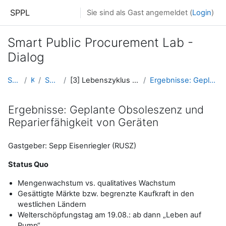
Zum Hauptinhalt
SPPL
Sie sind als Gast angemeldet (
Login
)
Smart Public Procurement Lab -
Dialog
Startseite
Kurse
SPPL Platform
[3] Lebenszyklus und Nutzungsdauer von Produkten ...
Ergebnisse: Geplante Obsoleszenz und Reparierfähig...
Ergebnisse: Geplante Obsoleszenz und
Reparierfähigkeit von Geräten
Gastgeber: Sepp Eisenriegler (RUSZ)
Status Quo
Mengenwachstum vs. qualitatives Wachstum
Gesättigte Märkte bzw. begrenzte Kaufkraft in den
westlichen Ländern
Welterschöpfungstag am 19.08.: ab dann „Leben auf
Pump“