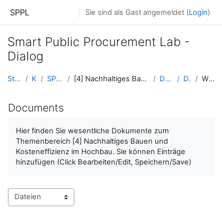
Zum Hauptinhalt
SPPL
Sie sind als Gast angemeldet (
Login
)
Smart Public Procurement Lab -
Dialog
Startseite
Kurse
SPPL Platform
[4] Nachhaltiges Bauen und Kosteneffizienz im Hoch...
Documents
Dateien
Wikidateien
Documents
Hier finden Sie wesentliche Dokumente zum
Themenbereich [4] Nachhaltiges Bauen und
Kosteneffizienz im Hochbau
.
Sie können Einträge
hinzufügen (Click Bearbeiten/Edit, Speichern/Save)